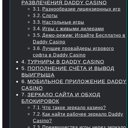
РАЗВЛЕЧЕНИЯ DADDY CASINO
Разнообразие лицензионных игр
Слоты
Настольные игры
Игры с живыми дилерами
Демо-режим: Играйте Бесплатно в
Daddy Casino
Лучшие провайдеры игрового
софта в Daddy Casino
ТУРНИРЫ В DADDY CASINO
ПОПОЛНЕНИЕ СЧЁТА И ВЫВОД
ВЫИГРЫША
МОБИЛЬНОЕ ПРИЛОЖЕНИЕ DADDY
CASINO
ЗЕРКАЛО САЙТА И ОБХОД
БЛОКИРОВОК
Что такое зеркало казино?
Как найти рабочее зеркало Daddy
Casino?
Преимущества игры через зеркало