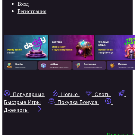
Вход
Регистрация
Популярные
Новые
Слоты
Быстрые Игры
Покупка Бонуса
Джекпоты
Показать в